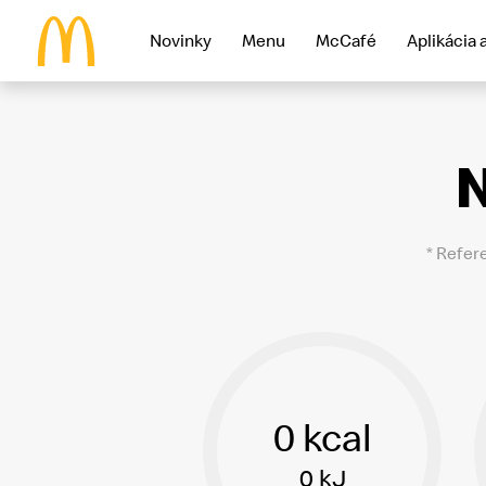
Novinky
Menu
McCafé
Aplikácia 
McDonald's Homepage
N
* Refer
0 kcal
0 kJ