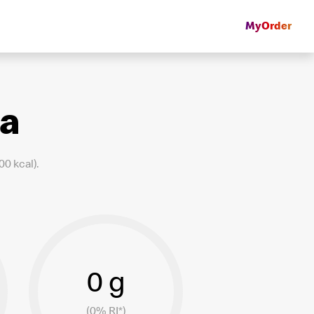
MyOrder
ka
0 kcal).
0 g
(0% RI*)