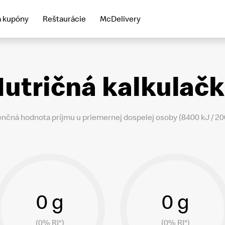
a kupóny
Reštaurácie
McDelivery
utričná kalkulač
enčná hodnota príjmu u priemernej dospelej osoby (8400 kJ / 200
0 g
0 g
(0% RI*)
(0% RI*)