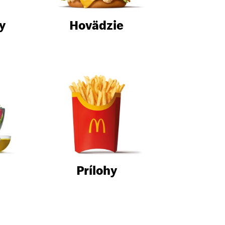
y
Hovädzie
Prílohy