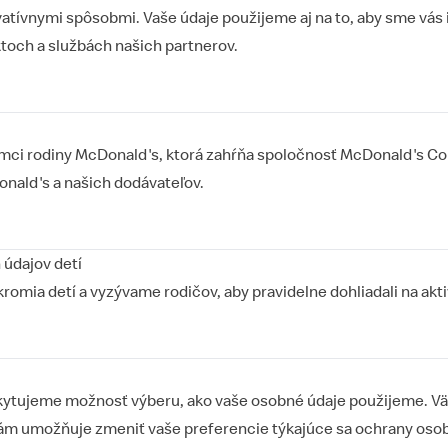
atívnymi spôsobmi. Vaše údaje použijeme aj na to, aby sme vás 
toch a službách našich partnerov.
mci rodiny McDonald's, ktorá zahŕňa spoločnosť McDonald's Cor
onald's a našich dodávateľov.
údajov detí
mia detí a vyzývame rodičov, aby pravidelne dohliadali na aktivi
kytujeme možnosť výberu, ako vaše osobné údaje použijeme. Väč
 vám umožňuje zmeniť vaše preferencie týkajúce sa ochrany oso