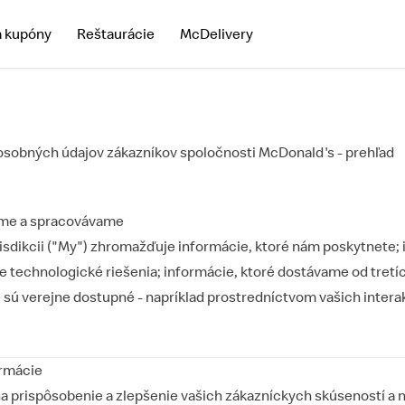
a kupóny
Reštaurácie
McDelivery
osobných údajov zákazníkov spoločnosti McDonald's - prehľad
eme a spracovávame
isdikcii ("My") zhromažďuje informácie, ktoré nám poskytnete; i
 technologické riešenia; informácie, ktoré dostávame od tretíc
 sú verejne dostupné - napríklad prostredníctvom vašich interak
ormácie
 prispôsobenie a zlepšenie vašich zákazníckych skúseností a 