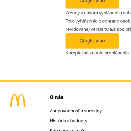
Čítajte viac
Zmeny v našom vyhlásení o och
Toto vyhlásenie o ochrane oso
revidovanej verzie tu a/alebo 
Čítajte viac
Kompletné znenie prehlásenia
O nás
Zodpovednosť a suroviny
McDonald's Homepage
História a hodnoty
Kde pomáhame?