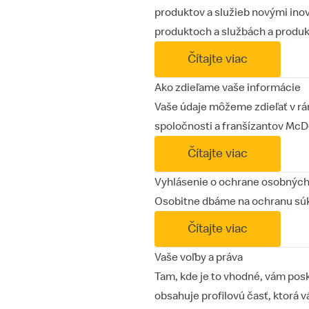
produktov a služieb novými inov
produktoch a službách a produk
Čítajte viac
Ako zdieľame vaše informácie
Vaše údaje môžeme zdieľať v rá
spoločnosti a franšízantov McD
Čítajte viac
Vyhlásenie o ochrane osobných 
Osobitne dbáme na ochranu súkro
Čítajte viac
Vaše voľby a práva
Tam, kde je to vhodné, vám pos
obsahuje profilovú časť, ktorá