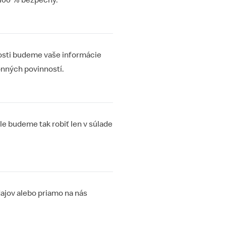
 100 % bezpečný.
nosti budeme vaše informácie
onných povinností.
e budeme tak robiť len v súlade
dajov alebo priamo na nás