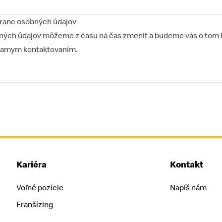
rane osobných údajov
bných údajov môžeme z času na čas zmeniť a budeme vás o tom
priamym kontaktovaním.
Kariéra
Kontakt
Voľné pozície
Napíš nám
Franšízing