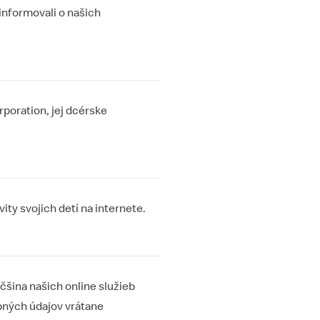
informovali o našich
poration, jej dcérske
ty svojich detí na internete.
šina našich online služieb
bných údajov vrátane