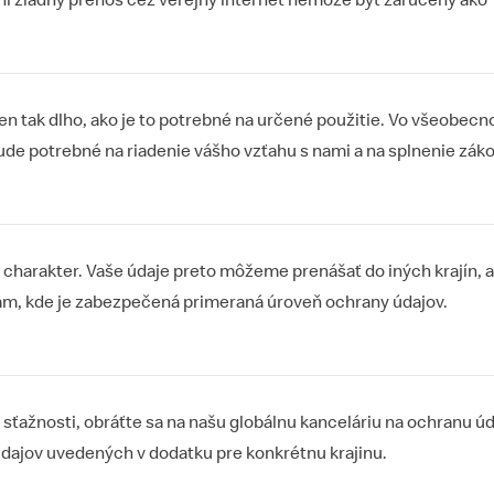
ani žiadny prenos cez verejný internet nemôže byť zaručený ako
n tak dlho, ako je to potrebné na určené použitie. Vo všeobec
bude potrebné na riadenie vášho vzťahu s nami a na splnenie zák
harakter. Vaše údaje preto môžeme prenášať do iných krajín, al
tam, kde je zabezpečená primeraná úroveň ochrany údajov.
sťažnosti, obráťte sa na našu globálnu kanceláriu na ochranu ú
dajov uvedených v dodatku pre konkrétnu krajinu.