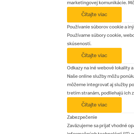
marketingovej komunikácie. Môž
Čítajte viac
Používanie súborov cookie a in
Používame súbory cookie, webo
skúseností.
Čítajte viac
Odkazy na iné webové lokality a
Naše online služby môžu ponúka
môžeme integrovať aj služby po
tretím stranám, podliehajú ich
Čítajte viac
Zabezpečenie
Zaväzujeme sa prijať vhodné op