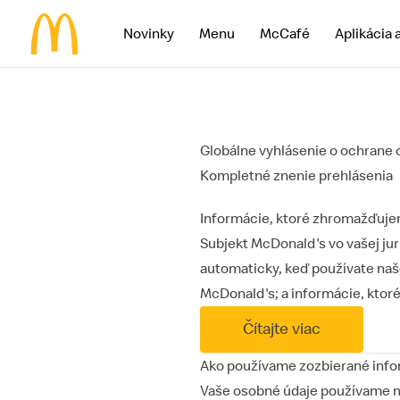
Novinky
Menu
McCafé
Aplikácia 
McDonald's Homepage
Globálne vyhlásenie o ochrane 
Kompletné znenie prehlásenia
Informácie, ktoré zhromažďuj
Subjekt McDonald's vo vašej jur
automaticky, keď používate naše
McDonald's; a informácie, ktoré
Čítajte viac
Ako používame zozbierané inf
Vaše osobné údaje používame na