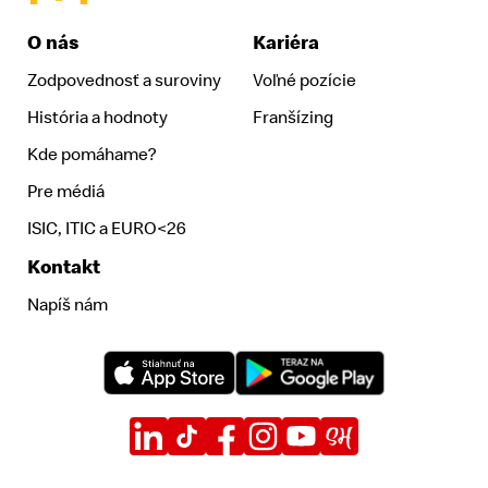
McDonald's Homepage
O nás
Kariéra
Zodpovednosť a suroviny
Voľné pozície
História a hodnoty
Franšízing
Kde pomáhame?
Pre médiá
ISIC, ITIC a EURO<26
Kontakt
Napíš nám