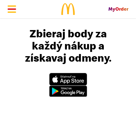
MyOrder
McDonald's Homepage
Zbieraj body za
každý nákup a
získavaj odmeny.