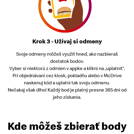
Krok 3 - Užívaj si odmeny
Svoje odmeny môžeš využiť hneď, ako nazbieraš
dostatok bodov.
Vyber si niektorú z odmien v appke a klikni na „uplatnit“.
Pri objednávaní cez kiosk, pokladňu alebo v McDrive
naskenuj kód a uplatni tak svoju odmenu.
Nečakaj však dlho! Každý bod je platný presne 365 dní od
jeho získania.
Kde môžeš zbierať body