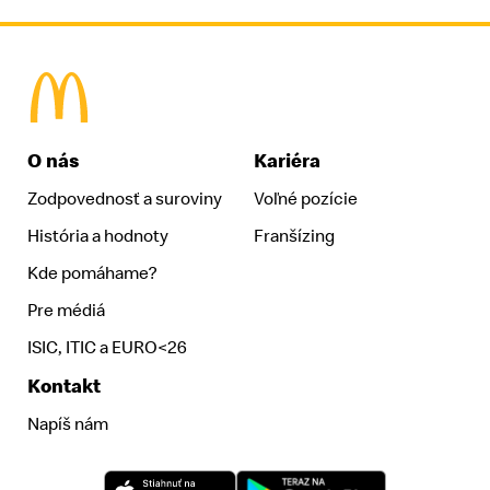
McDonald's Homepage
O nás
Kariéra
Zodpovednosť a suroviny
Voľné pozície
História a hodnoty
Franšízing
Kde pomáhame?
Pre médiá
ISIC, ITIC a EURO<26
Kontakt
Napíš nám