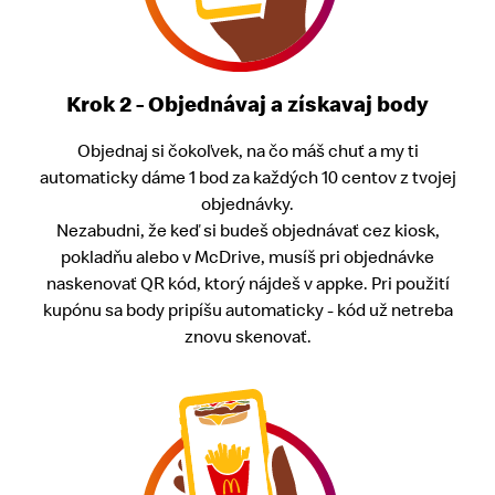
Krok 2 - Objednávaj a získavaj body
Objednaj si čokoľvek, na čo máš chuť a my ti
automaticky dáme 1 bod za každých 10 centov z tvojej
objednávky.
Nezabudni, že keď si budeš objednávať cez kiosk,
pokladňu alebo v McDrive, musíš pri objednávke
naskenovať QR kód, ktorý nájdeš v appke. Pri použití
kupónu sa body pripíšu automaticky - kód už netreba
znovu skenovať.