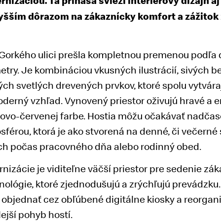
izáciou. Tá prináša svieži interiérový dizajn a
vyšším dôrazom na zákaznícky komfort a zážitok
 Gorkého ulici prešla kompletnou premenou podľa
ry. Je kombináciou vkusných ilustrácií, sivých 
ch svetlých drevených prvkov, ktoré spolu vytváraj
derný vzhľad. Vynovený priestor oživujú hravé a 
ovo-červenej farbe. Hostia môžu očakávať nadčaso
férou, ktorá je ako stvorená na denné, či večerné 
ych počas pracovného dňa alebo rodinný obed.
izácie je viditeľne väčší priestor pre sedenie zák
nológie, ktoré zjednodušujú a zrýchľujú prevádzku.
bjednať cez obľúbené digitálne kiosky a reorgani
ejší pohyb hostí.