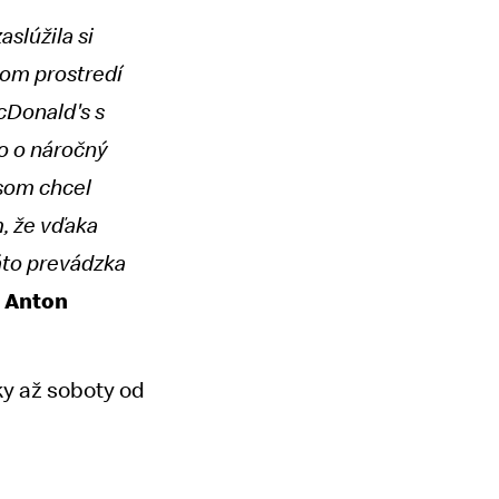
slúžila si
šom prostredí
cDonald's s
lo o náročný
 som chcel
m, že vďaka
áto prevádzka
t Anton
y až soboty od