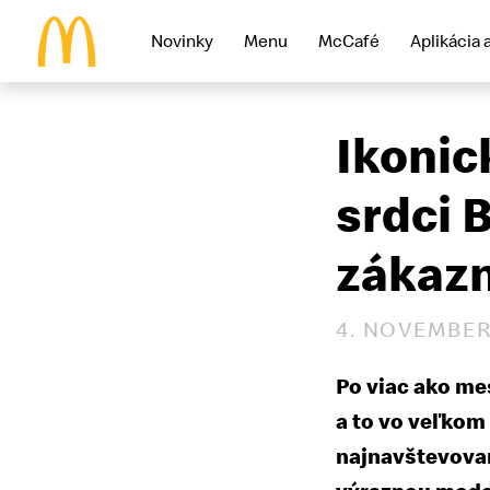
Novinky
Menu
McCafé
Aplikácia 
McDonald's Homepage
Ikonic
srdci 
zákazn
4. NOVEMBER
Po viac ako me
a to vo veľkom 
najnavštevovan