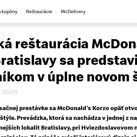
a kupóny
Reštaurácie
McDelivery
ká reštaurácia McDon
Bratislavy sa predstav
íkom v úplne novom 
 2025
sačnej prestávke sa McDonald's Korzo opäť otvor
štýle. Prevádzka, ktorá sa nachádza v jednej z na
ejších lokalít Bratislavy, pri Hviezdoslavovom 