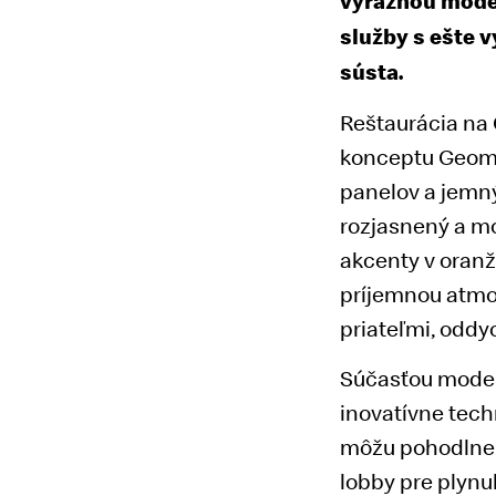
výraznou modern
služby s ešte 
sústa.
Reštaurácia na
konceptu Geomet
panelov a jemný
rozjasnený a mo
akcenty v oranž
príjemnou atmos
priateľmi, odd
Súčasťou modern
inovatívne tech
môžu pohodlne o
lobby pre plynul