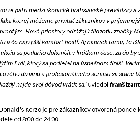
korze patrí medzi ikonické bratislavské prevádzky a za
ďaka ktorej môžeme privítať zákazníkov v príjemnej
predtým. Nové priestory odrážajú filozofiu značky M
u a čo najvyšší komfort hostí. Aj napriek tomu, že iš
rukciu sa podarilo dokončiť v krátkom čase, za čo by
ýtím ľudí, ktorý sa podieľal na úspešnom finiši. Verí
iového dizajnu a profesionálneho servisu sa stane t
uviedol
franšízan
každý nájde svoj dôvod vrátiť sa,”
onald's Korzo je pre zákazníkov otvorená pondelk
edele od 8:00 do 24:00.