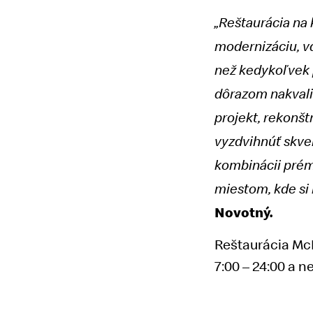
„Reštaurácia na 
modernizáciu, v
než kedykoľvek 
dôrazom nakvalit
projekt, rekonšt
vyzdvihnúť skvel
kombinácii prém
miestom, kde si 
Novotný.
Reštaurácia McD
7:00 – 24:00 a n