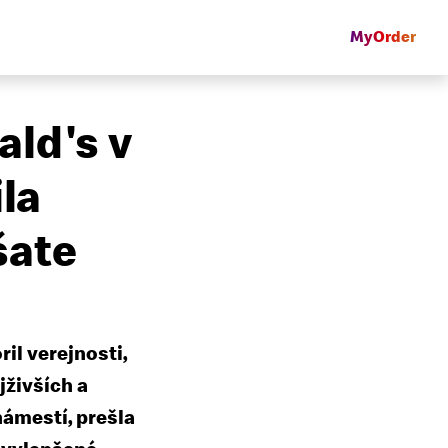
MyOrder
ald's v
ila
šate
il verejnosti,
jživších a
námestí, prešla