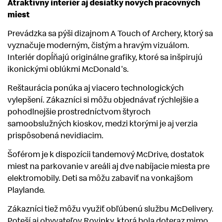
Atraktívny interiér aj desiatky nových pracovných
miest
Prevádzka sa pýši dizajnom A Touch of Archery, ktorý sa
vyznačuje moderným, čistým a hravým vizuálom.
Interiér dopĺňajú originálne grafiky, ktoré sa inšpirujú
ikonickými oblúkmi McDonald's.
Reštaurácia ponúka aj viacero technologických
vylepšení. Zákazníci si môžu objednávať rýchlejšie a
pohodlnejšie prostredníctvom štyroch
samoobslužných kioskov, medzi ktorými je aj verzia
prispôsobená nevidiacim.
Šoférom je k dispozícii tandemový McDrive, dostatok
miest na parkovanie v areáli aj dve nabíjacie miesta pre
elektromobily. Deti sa môžu zabaviť na vonkajšom
Playlande.
Zákazníci tiež môžu využiť obľúbenú službu McDelivery.
Poteší aj obyvateľov Rovinky, ktorá bola doteraz mimo