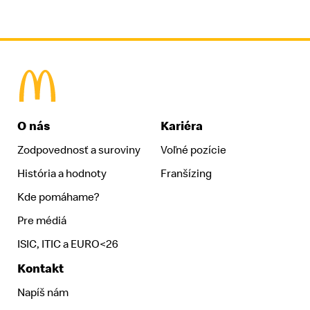
McDonald's Homepage
O nás
Kariéra
Zodpovednosť a suroviny
Voľné pozície
História a hodnoty
Franšízing
Kde pomáhame?
Pre médiá
ISIC, ITIC a EURO<26
Kontakt
Napíš nám