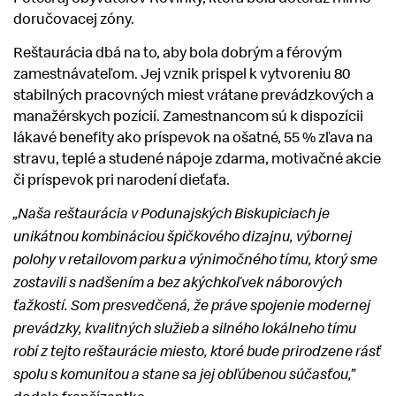
doručovacej zóny.
Reštaurácia dbá na to, aby bola dobrým a férovým
zamestnávateľom. Jej vznik prispel k vytvoreniu 80
stabilných pracovných miest vrátane prevádzkových a
manažérskych pozícií. Zamestnancom sú k dispozícii
lákavé benefity ako príspevok na ošatné, 55 % zľava na
stravu, teplé a studené nápoje zdarma, motivačné akcie
či príspevok pri narodení dieťaťa.
„Naša reštaurácia v Podunajských Biskupiciach je
unikátnou kombináciou špičkového dizajnu, výbornej
polohy v retailovom parku a výnimočného tímu, ktorý sme
zostavili s nadšením a bez akýchkoľvek náborových
ťažkostí. Som presvedčená, že práve spojenie modernej
prevádzky, kvalitných služieb a silného lokálneho tímu
robí z tejto reštaurácie miesto, ktoré bude prirodzene rásť
spolu s komunitou a stane sa jej obľúbenou súčasťou,”