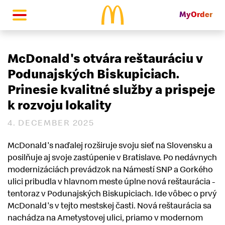
MyOrder
McDonald's Homepage
McDonald's otvára reštauráciu v
Podunajských Biskupiciach.
Prinesie kvalitné služby a prispeje
k rozvoju lokality
4. DECEMBER 2025
McDonald's naďalej rozširuje svoju sieť na Slovensku a
posilňuje aj svoje zastúpenie v Bratislave. Po nedávnych
modernizáciách prevádzok na Námestí SNP a Gorkého
ulici pribudla v hlavnom meste úplne nová reštaurácia -
tentoraz v Podunajských Biskupiciach. Ide vôbec o prvý
McDonald's v tejto mestskej časti. Nová reštaurácia sa
nachádza na Ametystovej ulici, priamo v modernom