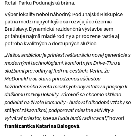
Retail Parku Podunajská brána.
Výber lokality nebol náhodný. Podunajské Biskupice
patria medzi najrýchlejšie sa rozvíjajúce územia
Bratislavy. Dynamická rezidenčná výstavba sem
priťahuje najmä mladé rodiny a prirodzene rastie aj
potreba kvalitných a dostupných služieb.
„Našou ambíciou je priniesť reštauráciu novej generácie s
modernými technológiami, komfortným Drive-Thru a
službami pre rodiny aj ľudí na cestách. Verím, že
McDonald's sa stane prirodzenou súčasťou
každodenného života miestnych obyvateľov a prispeje k
ďalšiemu rozvoju lokality. Zároveň sa chceme aktívne
podieľať na živote komunity - budovať dlhodobé vzťahy so
stálymi zákazníkmi, podporovať miestne aktivity a
hovorí
vytvárať priestor, kde sa ľudia budú radi vracať,”
franšízantka Katarína Balogová
.