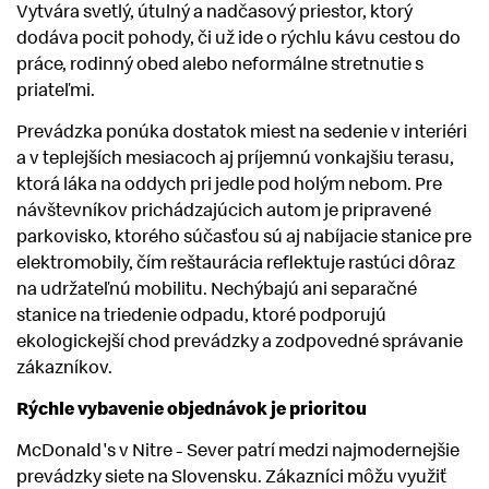
Vytvára svetlý, útulný a nadčasový priestor, ktorý
dodáva pocit pohody, či už ide o rýchlu kávu cestou do
práce, rodinný obed alebo neformálne stretnutie s
priateľmi.
Prevádzka ponúka dostatok miest na sedenie v interiéri
a v teplejších mesiacoch aj príjemnú vonkajšiu terasu,
ktorá láka na oddych pri jedle pod holým nebom. Pre
návštevníkov prichádzajúcich autom je pripravené
parkovisko, ktorého súčasťou sú aj nabíjacie stanice pre
elektromobily, čím reštaurácia reflektuje rastúci dôraz
na udržateľnú mobilitu. Nechýbajú ani separačné
stanice na triedenie odpadu, ktoré podporujú
ekologickejší chod prevádzky a zodpovedné správanie
zákazníkov.
Rýchle vybavenie objednávok je prioritou
McDonald's v Nitre - Sever patrí medzi najmodernejšie
prevádzky siete na Slovensku. Zákazníci môžu využiť