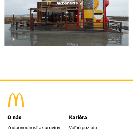
McDonald's Homepage
O nás
Kariéra
Zodpovednosť a suroviny
Voľné pozície