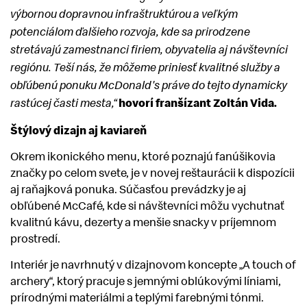
výbornou dopravnou infraštruktúrou a veľkým
potenciálom ďalšieho rozvoja, kde sa prirodzene
stretávajú zamestnanci firiem, obyvatelia aj návštevníci
regiónu. Teší nás, že môžeme priniesť kvalitné služby a
obľúbenú ponuku McDonald's práve do tejto dynamicky
hovorí franšízant Zoltán Vida.
rastúcej časti mesta,“
Štýlový dizajn aj kaviareň
Okrem ikonického menu, ktoré poznajú fanúšikovia
značky po celom svete, je v novej reštaurácii k dispozícii
aj raňajková ponuka. Súčasťou prevádzky je aj
obľúbené McCafé, kde si návštevníci môžu vychutnať
kvalitnú kávu, dezerty a menšie snacky v príjemnom
prostredí.
Interiér je navrhnutý v dizajnovom koncepte „A touch of
archery“, ktorý pracuje s jemnými oblúkovými líniami,
prírodnými materiálmi a teplými farebnými tónmi.