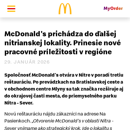
MyOrder
McDonald's Homepage
McDonald's prichádza do ďalšej
nitrianskej lokality. Prinesie nové
pracovné príležitosti v regióne
29. JANUÁR 2026
Spoločnosť McDonald's otvára v Nitre v poradí tretiu
reštauráciu. Po prevádzkach na Bratislavskej ceste a
v obchodnom centre Mlyny sa tak značka rozširuje aj
do okrajovej časti mesta, do priemyselného parku
Nitra - Sever.
Novú reštauráciu nájdu zákazníci na adrese Na
Pasienkoch.
„Otvorenie McDonald's v oblasti Nitra -
Sever vnímame ako strategický krok. Ide o lokalitu s