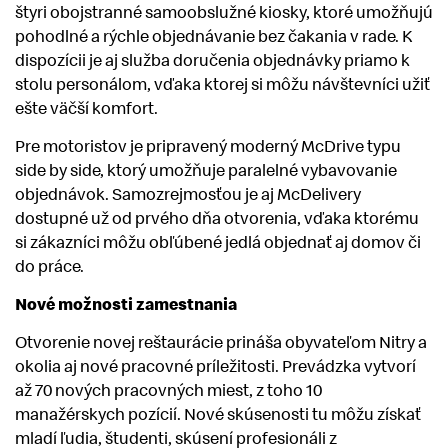
štyri obojstranné samoobslužné kiosky, ktoré umožňujú
pohodlné a rýchle objednávanie bez čakania v rade. K
dispozícii je aj služba doručenia objednávky priamo k
stolu personálom, vďaka ktorej si môžu návštevníci užiť
ešte väčší komfort.
Pre motoristov je pripravený moderný McDrive typu
side by side, ktorý umožňuje paralelné vybavovanie
objednávok. Samozrejmosťou je aj McDelivery
dostupné už od prvého dňa otvorenia, vďaka ktorému
si zákazníci môžu obľúbené jedlá objednať aj domov či
do práce.
Nové možnosti zamestnania
Otvorenie novej reštaurácie prináša obyvateľom Nitry a
okolia aj nové pracovné príležitosti. Prevádzka vytvorí
až 70 nových pracovných miest, z toho 10
manažérskych pozícií. Nové skúsenosti tu môžu získať
mladí ľudia, študenti, skúsení profesionáli z