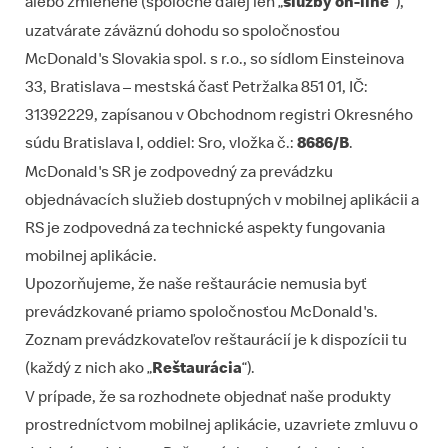
alebo zmienené (spoločne ďalej len „
služby on-line
"),
uzatvárate záväznú dohodu so spoločnosťou
McDonald's Slovakia spol. s r.o., so sídlom Einsteinova
33, Bratislava – mestská časť Petržalka 851 01, IČ:
31392229, zapísanou v Obchodnom registri Okresného
súdu Bratislava I, oddiel: Sro, vložka č.:
8686/B
.
McDonald's SR je zodpovedný za prevádzku
objednávacích služieb dostupných v mobilnej aplikácii a
RS je zodpovedná za technické aspekty fungovania
mobilnej aplikácie.
Upozorňujeme, že naše reštaurácie nemusia byť
prevádzkované priamo spoločnosťou McDonald's.
Zoznam prevádzkovateľov reštaurácií je k dispozícii
tu
(každý z nich ako „
Reštaurácia
“).
V prípade, že sa rozhodnete objednať naše produkty
prostredníctvom mobilnej aplikácie, uzavriete zmluvu o