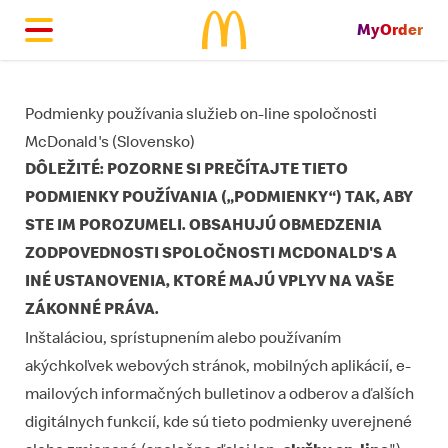
MyOrder
McDonald's Homepage
Podmienky používania služieb on-line spoločnosti
McDonald's (Slovensko)
DÔLEŽITÉ: POZORNE SI PREČÍTAJTE TIETO
PODMIENKY POUŽÍVANIA („PODMIENKY“) TAK, ABY
STE IM POROZUMELI. OBSAHUJÚ OBMEDZENIA
ZODPOVEDNOSTI SPOLOČNOSTI MCDONALD'S A
INÉ USTANOVENIA, KTORÉ MAJÚ VPLYV NA VAŠE
ZÁKONNÉ PRÁVA.
Inštaláciou, sprístupnením alebo používaním
akýchkoľvek webových stránok, mobilných aplikácií, e-
mailových informačných bulletinov a odberov a ďalších
digitálnych funkcií, kde sú tieto podmienky uverejnené