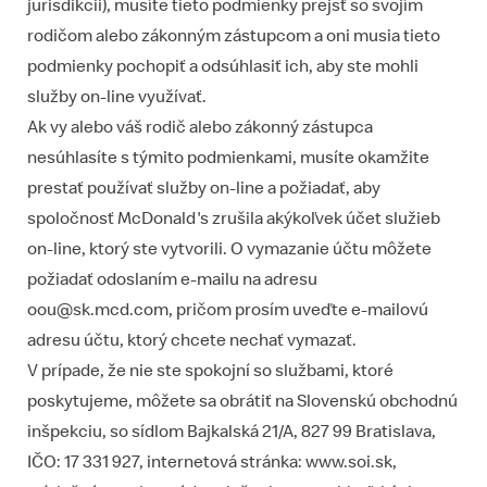
jurisdikcii), musíte tieto podmienky prejsť so svojím
rodičom alebo zákonným zástupcom a oni musia tieto
podmienky pochopiť a odsúhlasiť ich, aby ste mohli
služby on-line využívať.
Ak vy alebo váš rodič alebo zákonný zástupca
nesúhlasíte s týmito podmienkami, musíte okamžite
prestať používať služby on-line a požiadať, aby
spoločnosť McDonald's zrušila akýkoľvek účet služieb
on-line, ktorý ste vytvorili. O vymazanie účtu môžete
požiadať odoslaním e-mailu na adresu
oou@sk.mcd.com
, pričom prosím uveďte e-mailovú
adresu účtu, ktorý chcete nechať vymazať.
V prípade, že nie ste spokojní so službami, ktoré
poskytujeme, môžete sa obrátiť na Slovenskú obchodnú
inšpekciu, so sídlom Bajkalská 21/A, 827 99 Bratislava,
IČO: 17 331 927, internetová stránka:
www.soi.sk
,