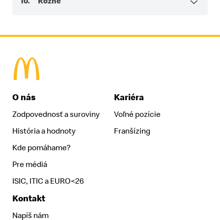
10. Rôzne
McDonald's Homepage
O nás
Kariéra
Zodpovednosť a suroviny
Voľné pozície
História a hodnoty
Franšízing
Kde pomáhame?
Pre médiá
ISIC, ITIC a EURO<26
Kontakt
Napíš nám