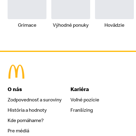
Grimace
Výhodné ponuky
Hovädzie
McDonald's Homepage
O nás
Kariéra
Zodpovednosť a suroviny
Voľné pozície
História a hodnoty
Franšízing
Kde pomáhame?
Pre médiá