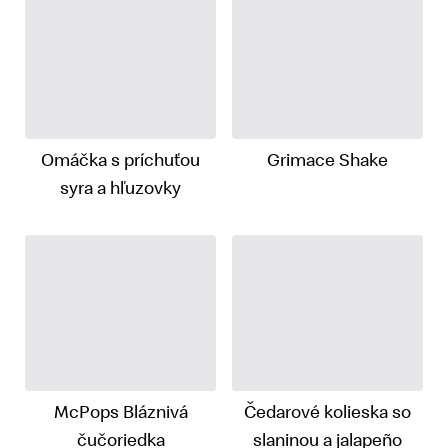
Omáčka s príchuťou
Grimace Shake
syra a hľuzovky
McPops Bláznivá
Čedarové kolieska so
čučoriedka
slaninou a jalapeño