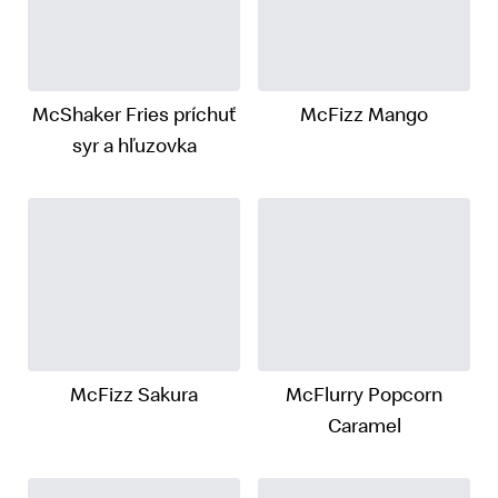
McShaker Fries príchuť
McFizz Mango
syr a hľuzovka
McFizz Sakura
McFlurry Popcorn
Caramel