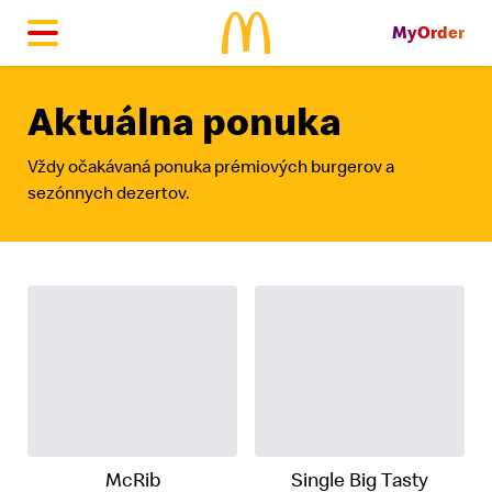
MyOrder
McDonald's Homepage
Aktuálna ponuka
Vždy očakávaná ponuka prémiových burgerov a
sezónnych dezertov.
McRib
Single Big Tasty