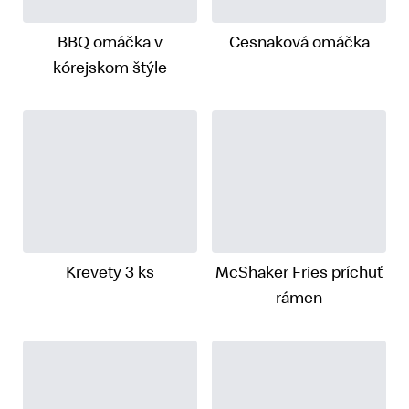
BBQ omáčka v
Cesnaková omáčka
kórejskom štýle
Krevety 3 ks
McShaker Fries príchuť
rámen