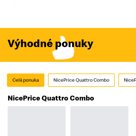
Výhodné ponuky
Celá ponuka
NicePrice Quattro Combo
NiceP
NicePrice Quattro Combo