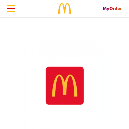
MyOrder
McDonald's Homepage