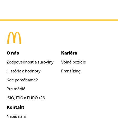
McDonald's Homepage
O nás
Kariéra
Zodpovednosť a suroviny
Voľné pozície
História a hodnoty
Franšízing
Kde pomáhame?
Pre médiá
ISIC, ITIC a EURO<26
Kontakt
Napíš nám