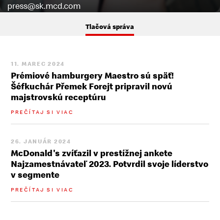
press@sk.mcd.com
Tlačová správa
11. MAREC 2024
Prémiové hamburgery Maestro sú späť!
Šéfkuchár Přemek Forejt pripravil novú
majstrovskú receptúru
PREČÍTAJ SI VIAC
26. JANUÁR 2024
McDonald's zvíťazil v prestížnej ankete
Najzamestnávateľ 2023. Potvrdil svoje líderstvo
v segmente
PREČÍTAJ SI VIAC