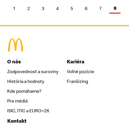
8
1
2
3
4
5
6
7
McDonald's Homepage
O nás
Kariéra
Zodpovednosť a suroviny
Voľné pozície
História a hodnoty
Franšízing
Kde pomáhame?
Pre médiá
ISIC, ITIC a EURO<26
Kontakt