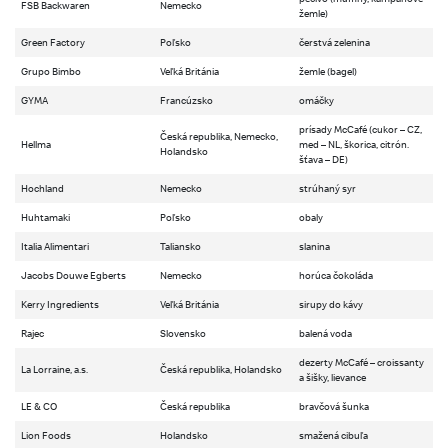
FSB Backwaren
Nemecko
žemle)
Green Factory
Poľsko
čerstvá zelenina
Grupo Bimbo
Veľká Británia
žemle (bagel)
GYMA
Francúzsko
omáčky
prísady McCafé (cukor – CZ,
Česká republika, Nemecko,
Hellma
med – NL, škorica, citrón.
Holandsko
šťava – DE)
Hochland
Nemecko
strúhaný syr
Huhtamaki
Poľsko
obaly
Italia Alimentari
Taliansko
slanina
Jacobs Douwe Egberts
Nemecko
horúca čokoláda
Kerry Ingredients
Veľká Británia
sirupy do kávy
Rajec
Slovensko
balená voda
dezerty McCafé – croissanty
La Lorraine, a.s.
Česká republika, Holandsko
a šišky, lievance
LE & CO
Česká republika
bravčová šunka
Lion Foods
Holandsko
smažená cibuľa