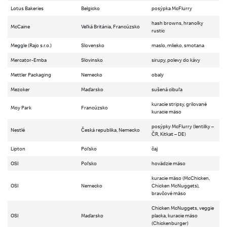
Lotus Bakeries
Belgicko
posýpka McFlurry
hash browns, hranolky
McCaine
Veľká Británia, Francúzsko
rustic
Meggle (Rajo s.r.o.)
Slovensko
maslo, mlieko, smotana
Mercator-Emba
Slovinsko
sirupy, polevy do kávy
Mettler Packaging
Nemecko
obaly
Mezoker
Maďarsko
sušená cibuľa
kuracie stripsy, grilované
Moy Park
Francúzsko
kuracie mäso
posýpky McFlurry (lentilky –
Nestlé
Česká republika, Nemecko
ČR, Kitkat – DE)
Lipton
Poľsko
čaj
OSI
Poľsko
hovädzie mäso
kuracie mäso (McChicken,
OSI
Nemecko
Chicken McNuggets),
bravčové mäso
Chicken McNuggets, veggie
OSI
Maďarsko
placka, kuracie mäso
(Chickenburger)