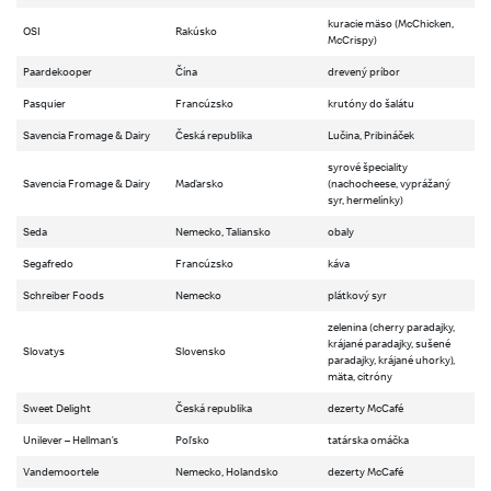
kuracie mäso (McChicken,
OSI
Rakúsko
McCrispy)
Paardekooper
Čína
drevený príbor
Pasquier
Francúzsko
krutóny do šalátu
Savencia Fromage & Dairy
Česká republika
Lučina, Pribináček
syrové špeciality
Savencia Fromage & Dairy
Maďarsko
(nachocheese, vyprážaný
syr, hermelínky)
Seda
Nemecko, Taliansko
obaly
Segafredo
Francúzsko
káva
Schreiber Foods
Nemecko
plátkový syr
zelenina (cherry paradajky,
krájané paradajky, sušené
Slovatys
Slovensko
paradajky, krájané uhorky),
mäta, citróny
Sweet Delight
Česká republika
dezerty McCafé
Unilever – Hellman’s
Poľsko
tatárska omáčka
Vandemoortele
Nemecko, Holandsko
dezerty McCafé