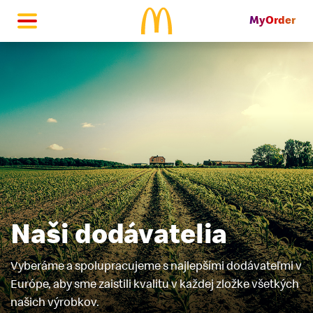
MyOrder
McDonald's Homepage
Naši dodávatelia
Vyberáme a spolupracujeme s najlepšími
dodávateľmi v
Európe, aby sme zaistili kvalitu v
každej zložke všetkých
našich výrobkov.