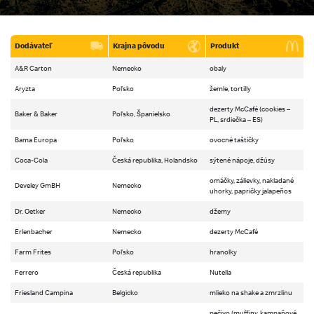
Dodávateľ
Krajna pôvodu
Produkt
A&R Carton
Nemecko
obaly
Aryzta
Poľsko
žemle, tortilly
dezerty McCafé (cookies –
Baker & Baker
Poľsko, Španielsko
PL, srdiečka – ES)
Bama Europa
Poľsko
ovocné taštičky
Coca-Cola
Česká republika, Holandsko
sýtené nápoje, džúsy
omáčky, zálievky, nakladané
Develey GmBH
Nemecko
uhorky, papričky jalapeños
Dr. Oetker
Nemecko
džemy
Erlenbacher
Nemecko
dezerty McCafé
Farm Frites
Poľsko
hranolky
Ferrero
Česká republika
Nutella
Friesland Campina
Belgicko
mlieko na shake a zmrzlinu
pečivo (muffiny, kampaňové