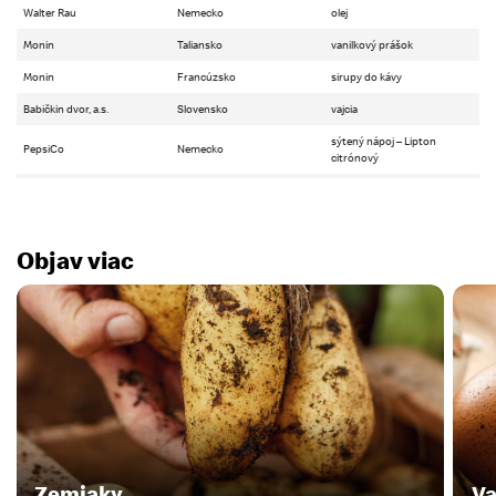
Walter Rau
Nemecko
olej
Monin
Taliansko
vanilkový prášok
Monin
Francúzsko
sirupy do kávy
Babičkin dvor, a.s.
Slovensko
vajcia
sýtený nápoj – Lipton
PepsiCo
Nemecko
citrónový
Objav viac
Zemiaky
Va