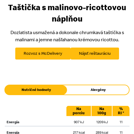
Taštička s malinovo-ricottovou
náplňou
Dozlatista usmažená a dokonale chrumkavá taštička s
malinami a jemne našľahanou krémovou ricottou.
Rozvoz s McDelivery
Nájsť reštauráciu
Nutričné hodnoty
Alergény
Na
Na
%
porciu
100g
RI *
Energia
907 kJ
1209 kJ
11
Energia
217 kcal
289 kcal
11