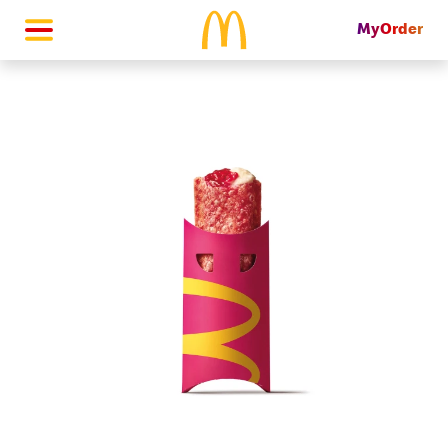
MyOrder
McDonald's Homepage