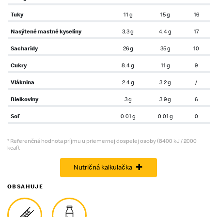
Tuky
11 g
15 g
16
Nasýtené mastné kyseliny
3.3 g
4.4 g
17
Sacharidy
26 g
35 g
10
Cukry
8.4 g
11 g
9
Vláknina
2.4 g
3.2 g
/
Bielkoviny
3 g
3.9 g
6
Soľ
0.01 g
0.01 g
0
* Referenčná hodnota príjmu u priemernej dospelej osoby (8400 kJ / 2000
kcal).
+
Nutričná kalkulačka
OBSAHUJE