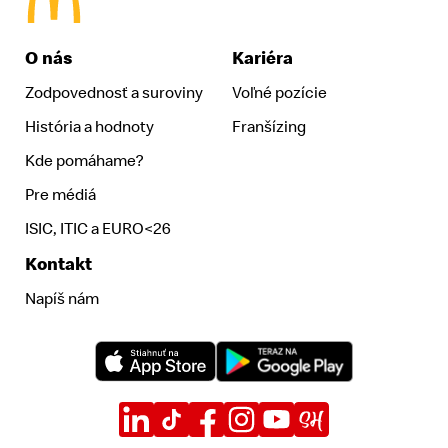
McDonald's Homepage
O nás
Kariéra
Zodpovednosť a suroviny
Voľné pozície
História a hodnoty
Franšízing
Kde pomáhame?
Pre médiá
ISIC, ITIC a EURO<26
Kontakt
Napíš nám