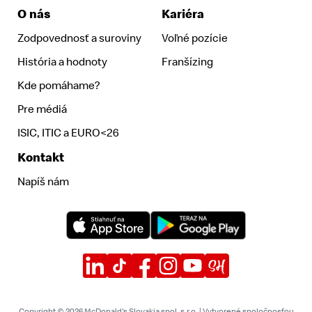
O nás
Kariéra
Zodpovednosť a suroviny
Voľné pozície
História a hodnoty
Franšízing
Kde pomáhame?
Pre médiá
ISIC, ITIC a EURO<26
Kontakt
Napíš nám
Copyright © 2026 McDonald's Slovakia spol. s.r.o. | Vytvorené spoločnosťou