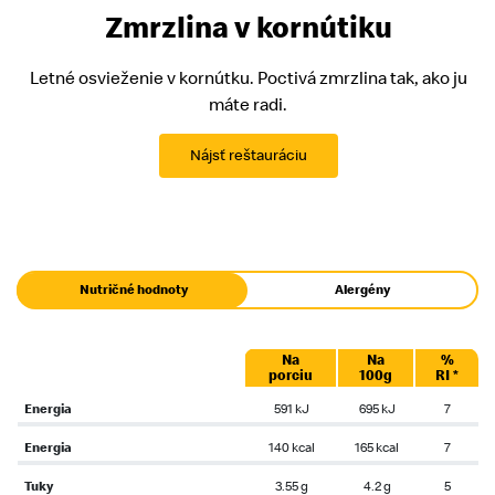
Zmrzlina v kornútiku
Letné osvieženie v kornútku. Poctivá zmrzlina tak, ako ju
máte radi.
Nájsť reštauráciu
Nutričné hodnoty
Alergény
Na
Na
%
porciu
100g
RI *
Energia
591 kJ
695 kJ
7
Energia
140 kcal
165 kcal
7
Tuky
3.55 g
4.2 g
5