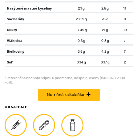
Nasýtené mastné kyseliny
2.1 g
2.5 g
11
Sacharidy
23.39 g
28 g
9
Cukry
17.49 g
21 g
19
Vláknina
0.3 g
0.3 g
/
Bielkoviny
3.5 g
4.2 g
7
Soľ
0.14 g
0.17 g
2
* Referenčná hodnota príjmu u priemernej dospelej osoby (8400 kJ / 2000
kcal).
+
Nutričná kalkulačka
OBSAHUJE