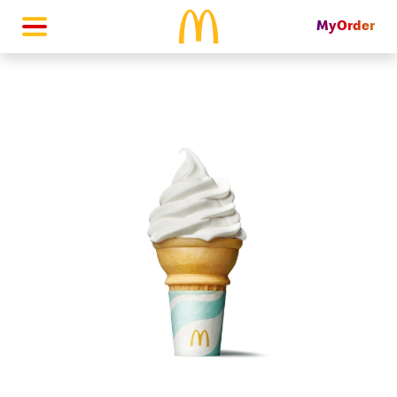
MyOrder
McDonald's Homepage