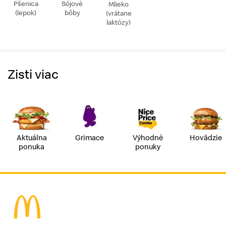
Pšenica
Sójové
Mlieko
(lepok)
bôby
(vrátane
laktózy)
Zisti viac
Aktuálna
Grimace
Výhodné
Hovädzie
ponuka
ponuky
McDonald's Homepage