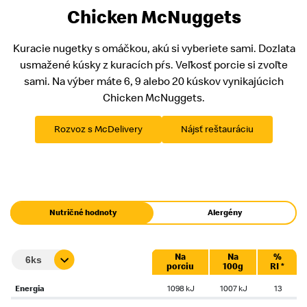
Chicken McNuggets
Kuracie nugetky s omáčkou, akú si vyberiete sami. Dozlata
usmažené kúsky z kuracích pŕs. Veľkosť porcie si zvoľte
sami. Na výber máte 6, 9 alebo 20 kúskov vynikajúcich
Chicken McNuggets.
Rozvoz s McDelivery
Nájsť reštauráciu
Nutričné hodnoty
Alergény
Na
Na
%
porciu
100g
RI *
Energia
1098 kJ
1007 kJ
13