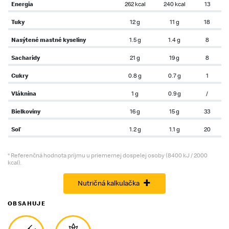
Energia
262 kcal
240 kcal
13
Tuky
12 g
11 g
18
Nasýtené mastné kyseliny
1.5 g
1.4 g
8
Sacharidy
21 g
19 g
8
Cukry
0.8 g
0.7 g
1
Vláknina
1 g
0.9 g
/
Bielkoviny
16 g
15 g
33
Soľ
1.2 g
1.1 g
20
* Referenčná hodnota príjmu u priemernej dospelej osoby (8400 kJ / 2000
kcal).
+
Nutričná kalkulačka
OBSAHUJE