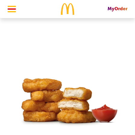
MyOrder
McDonald's Homepage