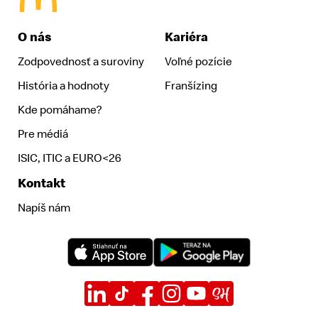
McDonald's Homepage
O nás
Kariéra
+
+
+
Nutričná kalkulačka
Nutričná kalkulačka
Nutričná kalkulačka
Zodpovednosť a suroviny
Voľné pozície
História a hodnoty
Franšízing
Kde pomáhame?
Pre médiá
ISIC, ITIC a EURO<26
Kontakt
Napíš nám