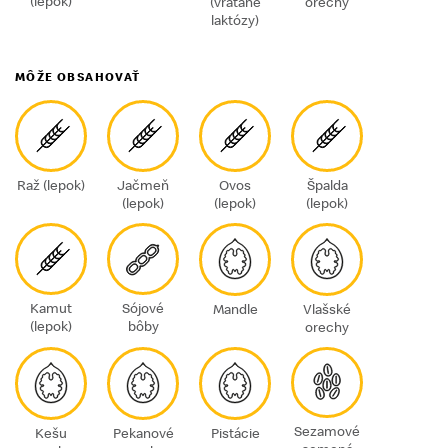
(lepok)
(vrátane
orechy
laktózy)
MÔŽE OBSAHOVAŤ
Raž (lepok)
Jačmeň
Ovos
Špalda
(lepok)
(lepok)
(lepok)
Kamut
Sójové
Mandle
Vlašské
(lepok)
bôby
orechy
Sezamové
Kešu
Pekanové
Pistácie