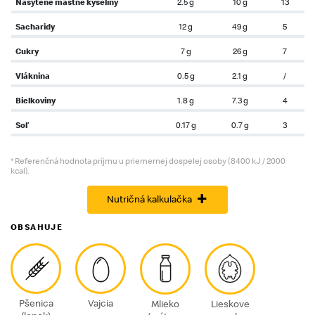
Nasýtené mastné kyseliny
2.5 g
10 g
13
Sacharidy
12 g
49 g
5
Cukry
7 g
26 g
7
Vláknina
0.5 g
2.1 g
/
Bielkoviny
1.8 g
7.3 g
4
Soľ
0.17 g
0.7 g
3
* Referenčná hodnota príjmu u priemernej dospelej osoby (8400 kJ / 2000
kcal).
+
Nutričná kalkulačka
OBSAHUJE
Pšenica
Vajcia
Mlieko
Lieskove