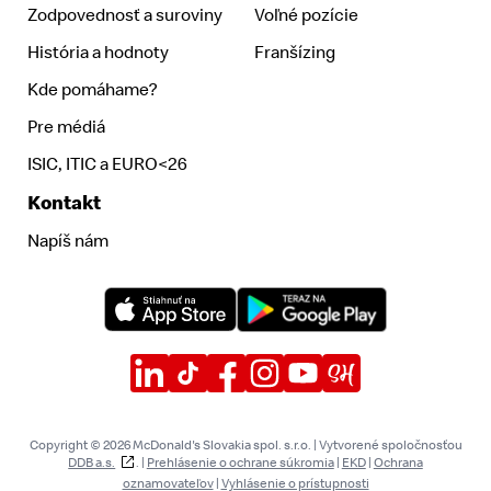
Zodpovednosť a suroviny
Voľné pozície
História a hodnoty
Franšízing
Kde pomáhame?
Pre médiá
ISIC, ITIC a EURO<26
Kontakt
Napíš nám
Copyright © 2026 McDonald's Slovakia spol. s.r.o. | Vytvorené spoločnosťou
DDB a.s.
. |
Prehlásenie o ochrane súkromia
|
EKD
|
Ochrana
oznamovateľov
|
Vyhlásenie o prístupnosti