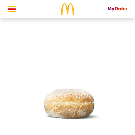
MyOrder
McDonald's Homepage