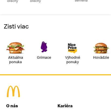
semená
orechy
orechy
Zisti viac
Aktuálna
Grimace
Výhodné
Hovädzie
ponuka
ponuky
McDonald's Homepage
O nás
Kariéra