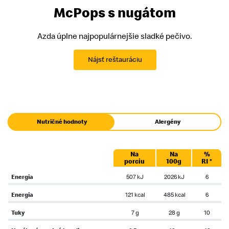
McPops s nugátom
Azda úplne najpopulárnejšie sladké pečivo.
Nájsť reštauráciu
Nutričné hodnoty
Alergény
Na
Na
%
porciu
100g
RI *
Energia
507 kJ
2026 kJ
6
Energia
121 kcal
485 kcal
6
Tuky
7 g
28 g
10