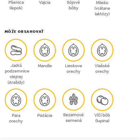
Pšenica
Vajcia
Sójové
Mlieko
(lepok)
bôby
(vrátane
laktózy)
MÔŽE OBSAHOVAŤ
Jadrá
Mandle
Lieskove
Vlašské
podzemnice
orechy
orechy
olejnej
(Arašidy)
Sezamové
Vlčí bôb
Para
Pistácie
semená
(lupina)
orechy