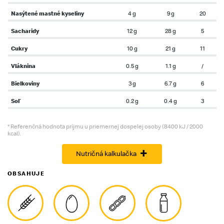
Nasýtené mastné kyseliny
4 g
9 g
20
Sacharidy
12 g
28 g
5
Cukry
10 g
21 g
11
Vláknina
0.5 g
1.1 g
/
Bielkoviny
3 g
6.7 g
6
Soľ
0.2 g
0.4 g
3
* Referenčná hodnota príjmu u priemernej dospelej osoby (8400 kJ / 2000
kcal).
+
Nutričná kalkulačka
OBSAHUJE