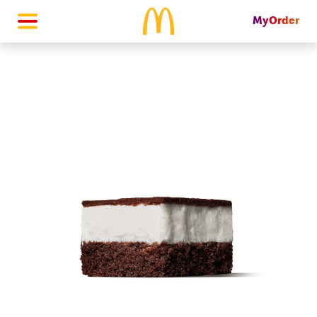
MyOrder
McDonald's Homepage