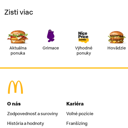
Zisti viac
Aktuálna
Grimace
Výhodné
Hovädzie
ponuka
ponuky
McDonald's Homepage
O nás
Kariéra
Zodpovednosť a suroviny
Voľné pozície
História a hodnoty
Franšízing