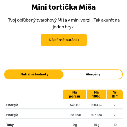
Mini tortička Míša
Tvoj obľúbený tvarohový Míša v mini verzii. Tak akurát na
jeden hryz.
Nájsť reštauráciu
Nutričné hodnoty
Alergény
Na
Na
%
porciu
100g
RI *
Energia
578 kJ
1284 kJ
7
Energia
138 kcal
307 kcal
7
Tuky
9 g
19 g
12