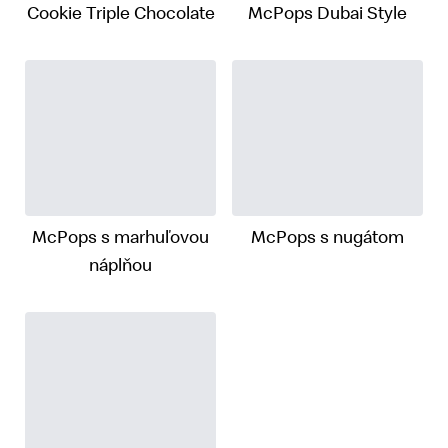
Cookie Triple Chocolate
McPops Dubai Style
McPops s marhuľovou
McPops s nugátom
náplňou