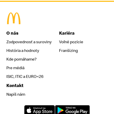
McDonald's Homepage
O nás
Kariéra
Zodpovednosť a suroviny
Voľné pozície
História a hodnoty
Franšízing
Kde pomáhame?
Pre médiá
ISIC, ITIC a EURO<26
Kontakt
Napíš nám