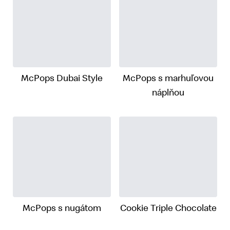
McPops Dubai Style
McPops s marhuľovou
náplňou
McPops s nugátom
Cookie Triple Chocolate