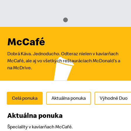
McCafé
Dobrá Káva. Jednoducho. Odteraz nielen v kaviarňach
McCafé, ale aj vo všetkých reštauráciach McDonald’s a
na McDrive.
Celá ponuka
Aktuálna ponuka
Výhodné Duo
Aktuálna ponuka
Špeciality v kaviarňach McCafé.