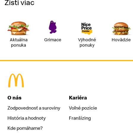
Zisti viac
Aktuálna
Grimace
Výhodné
Hovädzie
ponuka
ponuky
McDonald's Homepage
O nás
Kariéra
Zodpovednosť a suroviny
Voľné pozície
História a hodnoty
Franšízing
Kde pomáhame?