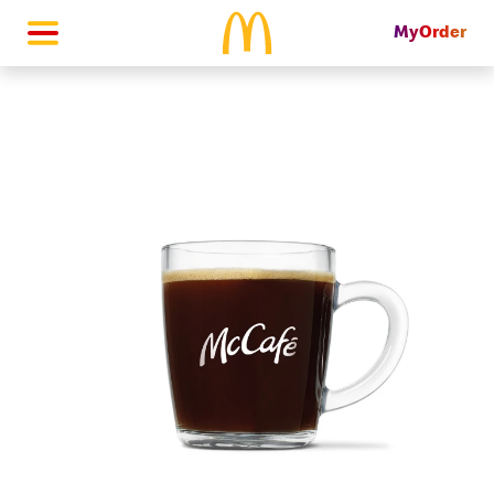
MyOrder
McDonald's Homepage