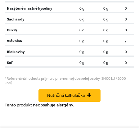
Nasýtené mastné kyseliny
0 g
0 g
0
Sacharidy
0 g
0 g
0
Cukry
0 g
0 g
0
Vláknina
0 g
0 g
/
Bielkoviny
0 g
0 g
0
Soľ
0 g
0 g
0
* Referenčná hodnota príjmu u priemernej dospelej osoby (8400 kJ / 2000
kcal).
+
Nutričná kalkulačka
Tento produkt neobsahuje alergény.