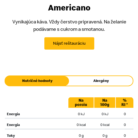
Americano
Vynikajúca káva. Vždy čerstvo pripravená. Na želanie
podávame s cukrom a smotanou.
Nájsť reštauráciu
Nutričné hodnoty
Alergény
Na
Na
%
porciu
100g
RI *
Energia
0 kJ
0 kJ
0
Energia
0 kcal
0 kcal
0
Tuky
0 g
0 g
0