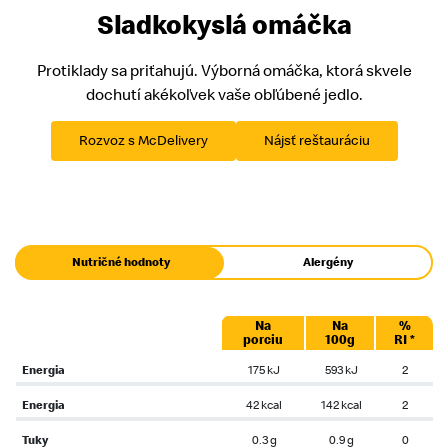
Sladkokyslá omáčka
Protiklady sa priťahujú. Výborná omáčka, ktorá skvele
dochutí akékoľvek vaše obľúbené jedlo.
Rozvoz s McDelivery
Nájsť reštauráciu
Nutričné hodnoty
Alergény
Na
Na
%
porciu
100g
RI *
Energia
175 kJ
593 kJ
2
Energia
42 kcal
142 kcal
2
Tuky
0.3 g
0.9 g
0