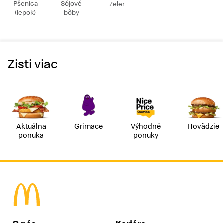
Pšenica
Sójové
Zeler
(lepok)
bôby
Zisti viac
Aktuálna
Grimace
Výhodné
Hovädzie
ponuka
ponuky
McDonald's Homepage