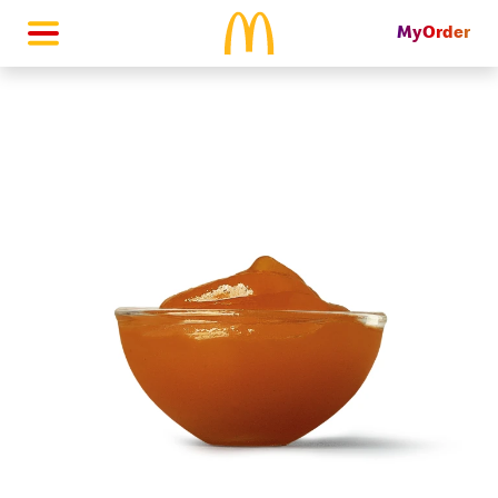
MyOrder
McDonald's Homepage