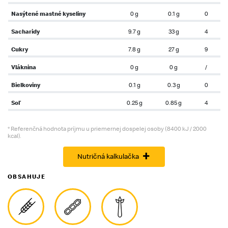
Nasýtené mastné kyseliny
0 g
0.1 g
0
Sacharidy
9.7 g
33 g
4
Cukry
7.8 g
27 g
9
Vláknina
0 g
0 g
/
Bielkoviny
0.1 g
0.3 g
0
Soľ
0.25 g
0.85 g
4
* Referenčná hodnota príjmu u priemernej dospelej osoby (8400 kJ / 2000
kcal).
+
Nutričná kalkulačka
OBSAHUJE