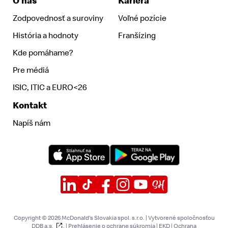
O nás
Kariéra
Zodpovednosť a suroviny
Voľné pozície
História a hodnoty
Franšízing
Kde pomáhame?
Pre médiá
ISIC, ITIC a EURO<26
Kontakt
Napíš nám
Copyright © 2026 McDonald's Slovakia spol. s.r.o. | Vytvorené spoločnosťou
DDB a.s.
. |
Prehlásenie o ochrane súkromia
|
EKD
|
Ochrana