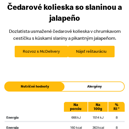
Čedarové kolieska so slaninou a
jalapeño
Dozlatista usmažené čedarové kolieska v chrumkavom
cestíčku s kúskami slaniny a pikantným jalapeñom.
Rozvoz s McDelivery
Nájsť reštauráciu
Nutričné hodnoty
Alergény
Na
Na
%
porciu
100g
RI *
Energia
666 kJ
1514 kJ
8
Energia
160 kcal
363 kcal
8