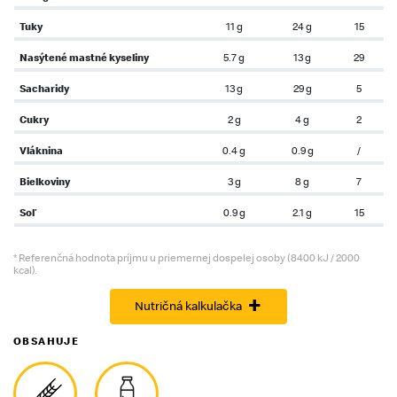
Tuky
11 g
24 g
15
Nasýtené mastné kyseliny
5.7 g
13 g
29
Sacharidy
13 g
29 g
5
Cukry
2 g
4 g
2
Vláknina
0.4 g
0.9 g
/
Bielkoviny
3 g
8 g
7
Soľ
0.9 g
2.1 g
15
* Referenčná hodnota príjmu u priemernej dospelej osoby (8400 kJ / 2000
kcal).
+
Nutričná kalkulačka
OBSAHUJE