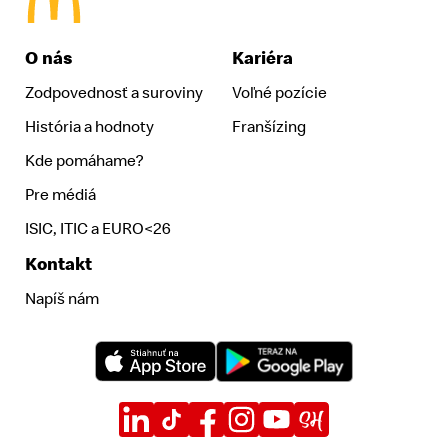
McDonald's Homepage
O nás
Kariéra
Zodpovednosť a suroviny
Voľné pozície
História a hodnoty
Franšízing
Kde pomáhame?
Pre médiá
ISIC, ITIC a EURO<26
Kontakt
Napíš nám