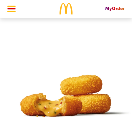
MyOrder
McDonald's Homepage