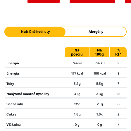
Nutričné hodnoty
Alergény
Na
Na
%
porciu
100g
RI *
Energia
744 kJ
792 kJ
9
Energia
177 kcal
188 kcal
9
Tuky
5.2 g
5.5 g
7
Nasýtené mastné kyseliny
3.1 g
3.3 g
15
Sacharidy
22 g
23 g
8
Cukry
1.5 g
1.6 g
2
Vláknina
0 g
0 g
/