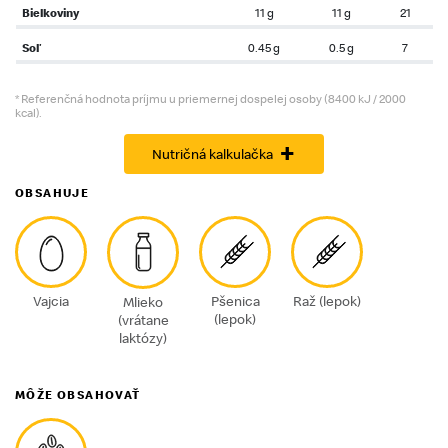
Bielkoviny
11 g
11 g
21
Soľ
0.45 g
0.5 g
7
* Referenčná hodnota príjmu u priemernej dospelej osoby (8400 kJ / 2000
kcal).
+
Nutričná kalkulačka
OBSAHUJE
Vajcia
Pšenica
Raž (lepok)
Mlieko
(lepok)
(vrátane
laktózy)
MÔŽE OBSAHOVAŤ