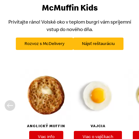
McMuffin Kids
Privítajte ráno! Volské oko v teplom burgri vám spríjemní
vstup do nového dňa.
Rozvoz s McDelivery
Nájsť reštauráciu
ANGLICKÝ MUFFIN
VAJCIA
Viac info
Viac o vajíčkach