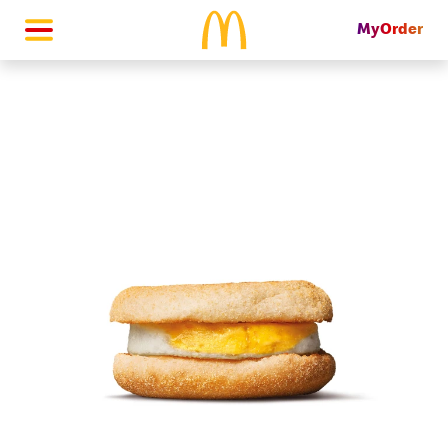
MyOrder
McDonald's Homepage