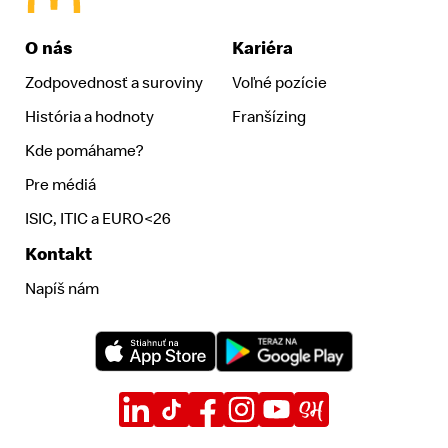
McDonald's Homepage
O nás
Kariéra
Zodpovednosť a suroviny
Voľné pozície
História a hodnoty
Franšízing
Kde pomáhame?
Pre médiá
ISIC, ITIC a EURO<26
Kontakt
Napíš nám