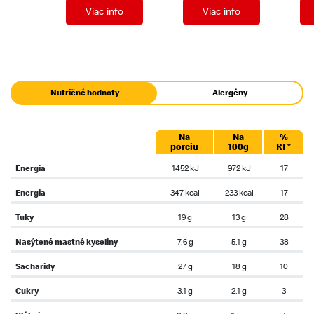
Viac info
Viac info
Nutričné hodnoty
Alergény
Na
Na
%
porciu
100g
RI *
Energia
1452 kJ
972 kJ
17
Energia
347 kcal
233 kcal
17
Tuky
19 g
13 g
28
Nasýtené mastné kyseliny
7.6 g
5.1 g
38
Sacharidy
27 g
18 g
10
Cukry
3.1 g
2.1 g
3