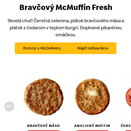
Bravčový McMuffin Fresh
Skvelá chuť! Čerstvá zelenina, plátok bravčového mäsa a
plátok s čedarom v teplom burgri. Doplnené pikantnou
omáčkou.
Rozvoz s McDelivery
Nájsť reštauráciu
BRAVČOVÉ MÄSO
ANGLICKÝ MUFFIN
ČERS