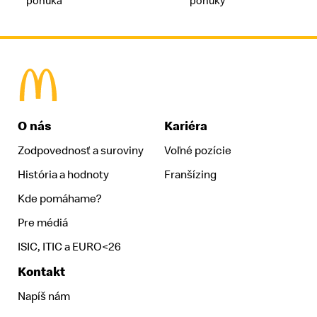
ponuka
ponuky
McDonald's Homepage
O nás
Kariéra
Zodpovednosť a suroviny
Voľné pozície
História a hodnoty
Franšízing
Kde pomáhame?
Pre médiá
ISIC, ITIC a EURO<26
Kontakt
Napíš nám