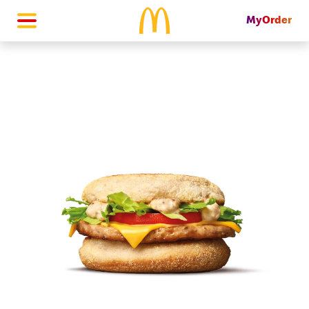
MyOrder
McDonald's Homepage