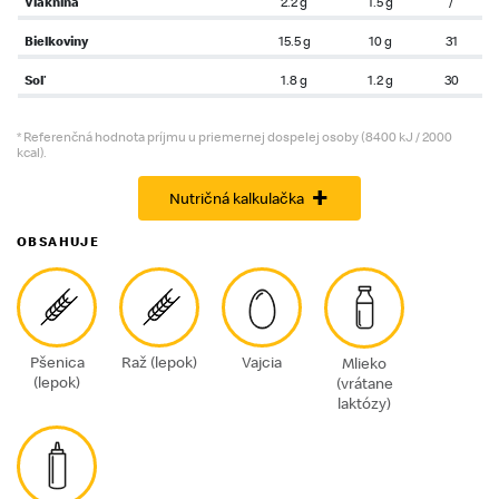
Vláknina
2.2 g
1.5 g
/
Bielkoviny
15.5 g
10 g
31
Soľ
1.8 g
1.2 g
30
* Referenčná hodnota príjmu u priemernej dospelej osoby (8400 kJ / 2000
kcal).
+
Nutričná kalkulačka
OBSAHUJE
Pšenica
Raž (lepok)
Vajcia
Mlieko
(lepok)
(vrátane
laktózy)