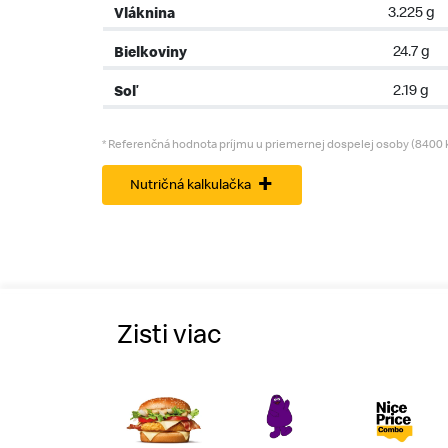
Vláknina
3.225 g
Bielkoviny
24.7 g
Soľ
2.19 g
* Referenčná hodnota príjmu u priemernej dospelej osoby (8400 kJ
+
Nutričná kalkulačka
Zisti viac