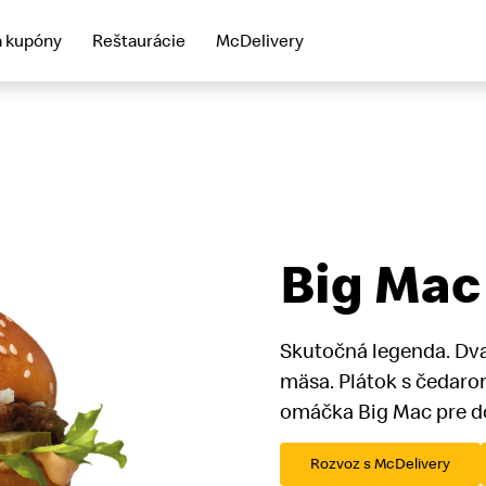
a kupóny
Reštaurácie
McDelivery
Big Mac
Skutočná legenda. Dva
mäsa. Plátok s čedaro
omáčka Big Mac pre d
Rozvoz s McDelivery