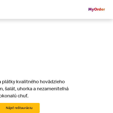
MyOrder
 plátky kvalitného hovädzieho
m, šalát, uhorka a nezameniteľná
okonalú chuť.
Nájsť reštauráciu