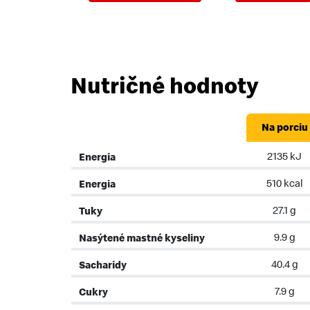
Nutričné hodnoty
Na
porciu
Energia
2135 kJ
Energia
510 kcal
Tuky
27.1 g
Nasýtené mastné kyseliny
9.9 g
Sacharidy
40.4 g
Cukry
7.9 g