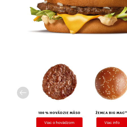
100 % HOVÄDZIE MÄSO
ŽEMĽA BIG MAC
Viac o hovädzom
Viac info