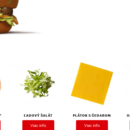
™
ĽADOVÝ ŠALÁT
PLÁTOK S ČEDAROM
O
Viac info
Viac info