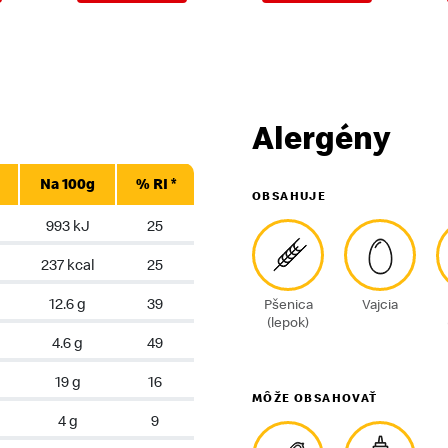
Alergény
Na
100g
%
RI *
OBSAHUJE
993 kJ
25
237 kcal
25
12.6 g
39
Pšenica
Vajcia
(lepok)
4.6 g
49
19 g
16
MÔŽE OBSAHOVAŤ
4 g
9