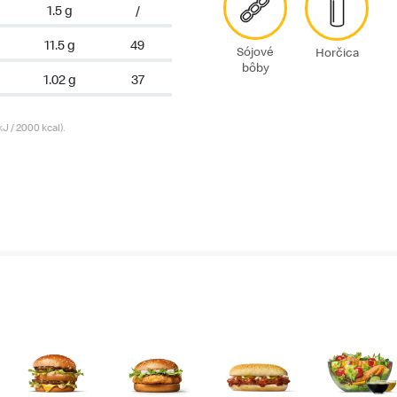
1.5 g
/
11.5 g
49
Sójové
Horčica
bôby
1.02 g
37
 / 2000 kcal).