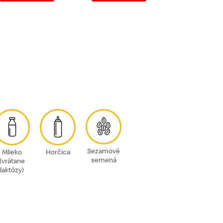
Sezamové
Mlieko
Horčica
semená
(vrátane
laktózy)