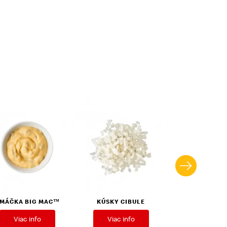
MÁČKA BIG MAC™
KÚSKY CIBULE
UHORKY SLAD
Viac info
Viac info
Viac inf