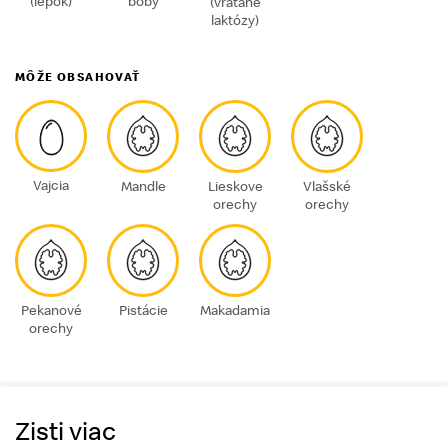
(lepok)
bôby
(vrátane
laktózy)
MÔŽE OBSAHOVAŤ
Vajcia
Mandle
Lieskove
Vlašské
orechy
orechy
Pekanové
Pistácie
Makadamia
orechy
Zisti viac