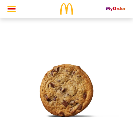
MyOrder
McDonald's Homepage