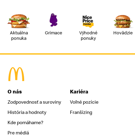
Aktuálna
Grimace
Výhodné
Hovädzie
ponuka
ponuky
McDonald's Homepage
O nás
Kariéra
Zodpovednosť a suroviny
Voľné pozície
História a hodnoty
Franšízing
Kde pomáhame?
Pre médiá