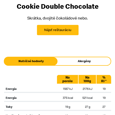
Cookie Double Chocolate
Skrátka, dvojité čokoládové nebo.
Nájsť reštauráciu
Nutričné hodnoty
Alergény
Na
Na
%
porciu
100g
RI *
Energia
1567 kJ
2176 kJ
19
Energia
375 kcal
521 kcal
19
Tuky
19 g
27 g
27