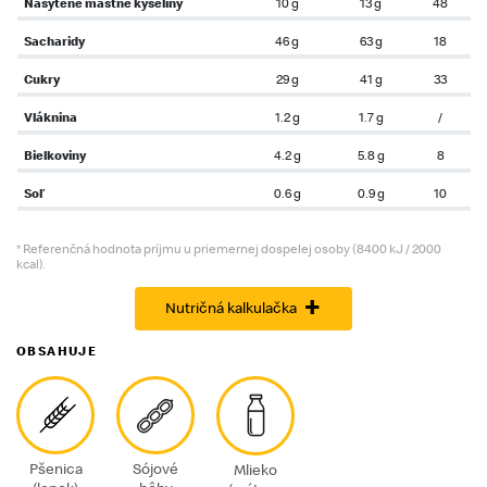
Nasýtené mastné kyseliny
10 g
13 g
48
Sacharidy
46 g
63 g
18
Cukry
29 g
41 g
33
Vláknina
1.2 g
1.7 g
/
Bielkoviny
4.2 g
5.8 g
8
Soľ
0.6 g
0.9 g
10
* Referenčná hodnota príjmu u priemernej dospelej osoby (8400 kJ / 2000
kcal).
+
Nutričná kalkulačka
OBSAHUJE
Pšenica
Sójové
Mlieko